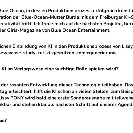
Blue Ocean, in dessen Produktionsprozess erfolgreich künst
eration der Blue-Ocean-Mutter Burda mit dem Freiburger KI-S
ativität trifft. Ich freue mich auf die nächsten Projekte, 
der Girls-Magazine von Blue Ocean Entertainment.
chen Einbindung von KI in den Produktionsprozess von Lissy 
ews/case-study-zur-ki-gestutzen-comicgenerierung.
r KI im Verlagswese eine wichtige Rolle spielen wird?
der rasanten Entwicklung dieser Technologie teilhaben. Das w
g erleichtert, hilft die KI schon an vielen Stellen, zum Bei
Lissy PONY wird bald eine erste Sonderausgabe mit teilwei
kbar und stehen klar als nächster Schritt auf unserer Agend
us?