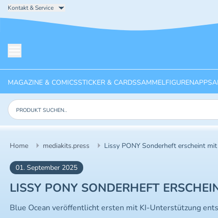
Kontakt & Service
Menü öffnen
MAGAZINE & COMICS
STICKER & CARDS
SAMMELFIGUREN
APPS
A
Produkte suchen
Home
mediakits.press
Lissy PONY Sonderheft erscheint mit
01. September 2025
LISSY PONY SONDERHEFT ERSCHEIN
Blue Ocean veröffentlicht ersten mit KI-Unterstützung en