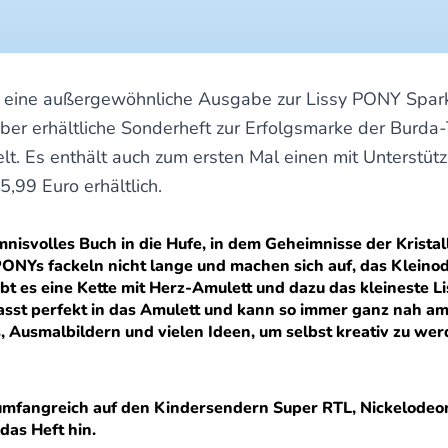
r“ eine außergewöhnliche Ausgabe zur Lissy PONY Spar
 erhältliche Sonderheft zur Erfolgsmarke der Burda-To
t. Es enthält auch zum ersten Mal einen mit Unterstütz
5,99 Euro erhältlich.
imnisvolles Buch in die Hufe, in dem Geheimnisse der Krist
 PONYs fackeln nicht lange und machen sich auf, das Kleinod
gibt es eine Kette mit Herz-Amulett und dazu das kleineste
passt perfekt in das Amulett und kann so immer ganz nah 
s, Ausmalbildern und vielen Ideen, um selbst kreativ zu we
 umfangreich auf den Kindersendern Super RTL, Nickelod
as Heft hin.