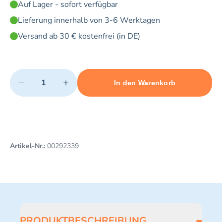
Auf Lager - sofort verfügbar
Lieferung innerhalb von 3-6 Werktagen
Versand ab 30 € kostenfrei (in DE)
Quantity
−
+
In den Warenkorb
Minimum quantity: 1
Add 1 item to cart
Maximum quantity: 5
Artikel-Nr.:
00292339
PRODUKTBESCHREIBUNG