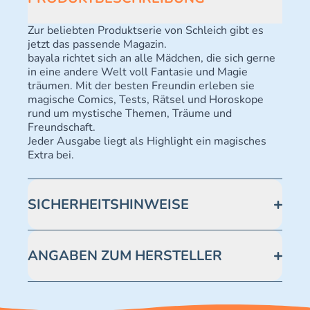
Zur beliebten Produktserie von Schleich gibt es
jetzt das passende Magazin.
bayala richtet sich an alle Mädchen, die sich gerne
in eine andere Welt voll Fantasie und Magie
träumen. Mit der besten Freundin erleben sie
magische Comics, Tests, Rätsel und Horoskope
rund um mystische Themen, Träume und
Freundschaft.
Jeder Ausgabe liegt als Highlight ein magisches
Extra bei.
SICHERHEITSHINWEISE
Achtung! Nicht geeignet für Kinder unter 3 Jahren.
Enthält verschluckbare Kleinteile -
ANGABEN ZUM HERSTELLER
Erstickungsgefahr.
Blue Ocean Entertainment AG https://www.blue-
ocean.de/kundenservice Telefonnummer: 0711