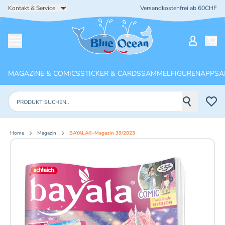
Kontakt & Service
Versandkostenfrei ab 60CHF
Startseite
Mein Ko
Menü öffnen
MAGAZINE & COMICS
STICKER & CARDS
SAMMELFIGUREN
APPS
A
Produkte suchen
Home
Magazin
BAYALA®-Magazin 39/2023
Aktuelles Bild: 1 von 2