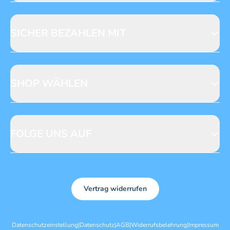
Fragen zur Produktsicherheit
Licensing
Mediadaten
SICHER BEZAHLEN MIT
SHOP WÄHLEN
CH
DE
FOLGE UNS AUF
Vertrag widerrufen
Datenschutzeinstellung
|
Datenschutz
|
AGB
|
Widerrufsbelehrung
|
Impressum