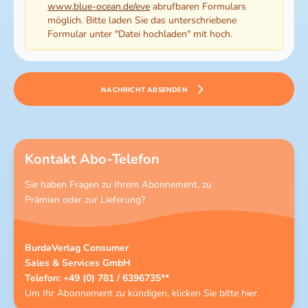
www.blue-ocean.de/eve
abrufbaren Formulars
möglich. Bitte laden Sie das unterschriebene
Formular unter "Datei hochladen" mit hoch.
NACHRICHT ABSENDEN
Kontakt Abo-Telefon
Sie haben Fragen zu Ihrem Abonnement, zu
Prämien oder zur Lieferung?
BurdaVerlag Consumer
Sales & Services GmbH
Telefon: +49 (0) 781 / 6396735**
Um Ihr Abonnement zu kündigen, klicken Sie bitte
hier
.