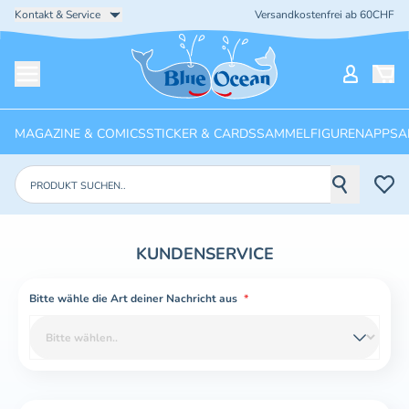
Kontakt & Service
Versandkostenfrei ab 60CHF
Startseite
Mein Ko
Menü öffnen
MAGAZINE & COMICS
STICKER & CARDS
SAMMELFIGUREN
APPS
A
Produkte suchen
KUNDENSERVICE
Bitte wähle die Art deiner Nachricht aus
*