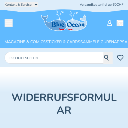
Kontakt & Service
Versandkostenfrei ab 60CHF
Startseite
Mein Ko
Menü öffnen
MAGAZINE & COMICS
STICKER & CARDS
SAMMELFIGUREN
APPS
A
Produkte suchen
WIDERRUFSFORMUL
AR