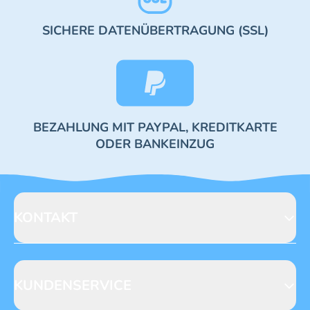
SICHERE DATENÜBERTRAGUNG (SSL)
BEZAHLUNG MIT PAYPAL, KREDITKARTE
ODER BANKEINZUG
KONTAKT
Blue Ocean Entertainment AG
Seidenstraße 19
70174 Stuttgart
KUNDENSERVICE
https://www.blue-ocean.de/kundenservice