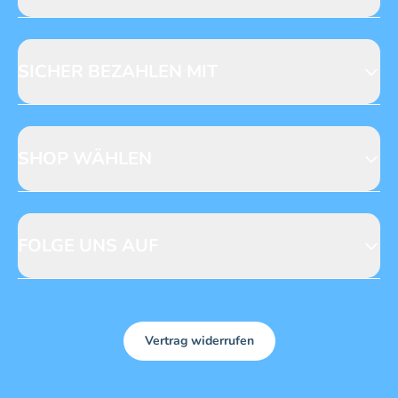
Jobs & Praktika
Fragen zur Produktsicherheit
Licensing
Mediadaten
SICHER BEZAHLEN MIT
SHOP WÄHLEN
CH
DE
FOLGE UNS AUF
Vertrag widerrufen