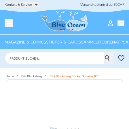
Kontakt & Service
Versandkostenfrei ab 60CHF
Startseite
Mein Ko
Menü öffnen
MAGAZINE & COMICS
STICKER & CARDS
SAMMELFIGUREN
APPS
A
Produkte suchen
Home
Bibi Blocksberg
Bibi Blocksberg Sticker Nummer 038