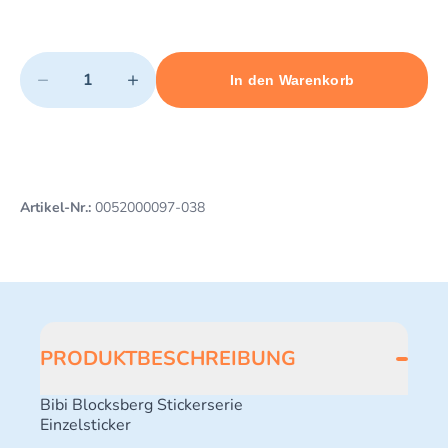
Quantity
−
+
In den Warenkorb
Minimum quantity: 1
Add 1 item to cart
Maximum quantity: 48
Artikel-Nr.:
0052000097-038
PRODUKTBESCHREIBUNG
Bibi Blocksberg Stickerserie
Einzelsticker