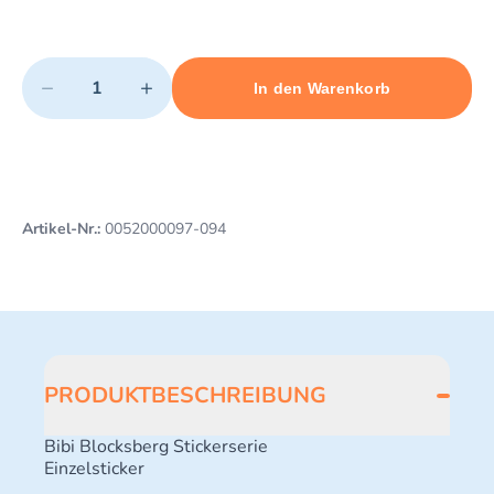
Quantity
−
+
In den Warenkorb
Minimum quantity: 1
Add 1 item to cart
Maximum quantity: 46
Artikel-Nr.:
0052000097-094
PRODUKTBESCHREIBUNG
Bibi Blocksberg Stickerserie
Einzelsticker