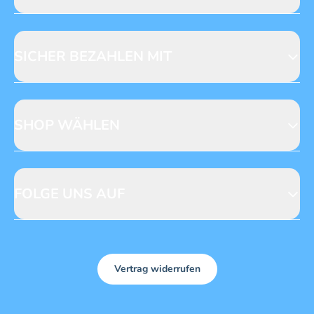
Jobs & Praktika
Fragen zur Produktsicherheit
Licensing
Mediadaten
SICHER BEZAHLEN MIT
SHOP WÄHLEN
CH
DE
FOLGE UNS AUF
Vertrag widerrufen