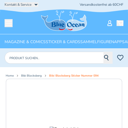
Kontakt & Service
Versandkostenfrei ab 60CHF
Startseite
Mein Ko
Menü öffnen
MAGAZINE & COMICS
STICKER & CARDS
SAMMELFIGUREN
APPS
A
Produkte suchen
Home
Bibi Blocksberg
Bibi Blocksberg Sticker Nummer 094