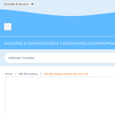
Kontakt & Service
Menü öffnen
MAGAZINE & COMICS
STICKER & CARDS
SAMMELFIGUREN
APPS
A
Produkte suchen
Home
Bibi Blocksberg
Bibi Blocksberg Sticker Nummer 151