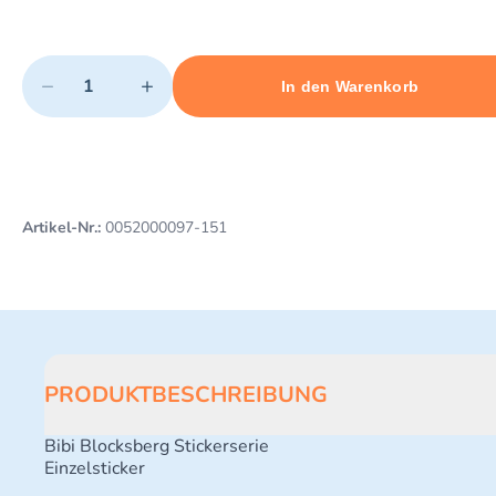
Quantity
−
+
In den Warenkorb
Minimum quantity: 1
Add 1 item to cart
Maximum quantity: 41
Artikel-Nr.:
0052000097-151
PRODUKTBESCHREIBUNG
Bibi Blocksberg Stickerserie
Einzelsticker