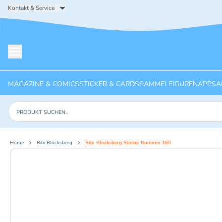
Kontakt & Service
Menü öffnen
MAGAZINE & COMICS
STICKER & CARDS
SAMMELFIGUREN
APPS
A
Produkte suchen
Home
Bibi Blocksberg
Bibi Blocksberg Sticker Nummer 160