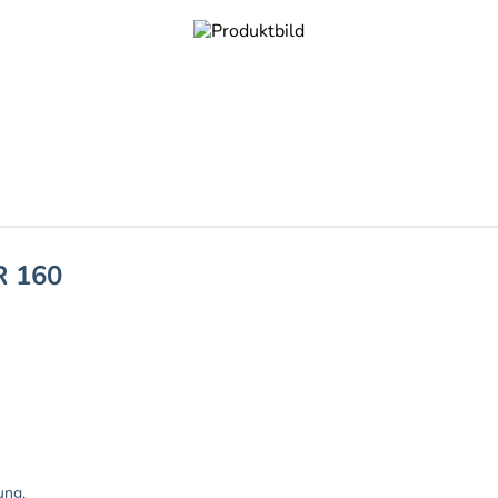
 160
ung,