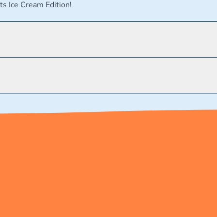
s Ice Cream Edition!
t verschluckbare Kleinteile - Erstickungsgefahr.
.de/kundenservice Telefonnummer: 0711 2202990 Seidenstra