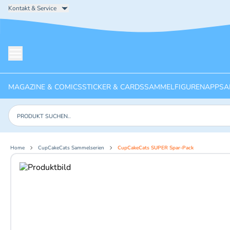
Kontakt & Service
Menü öffnen
MAGAZINE & COMICS
STICKER & CARDS
SAMMELFIGUREN
APPS
A
Produkte suchen
Home
CupCakeCats Sammelserien
CupCakeCats SUPER Spar-Pack
Aktuelles Bild: 1 von 2