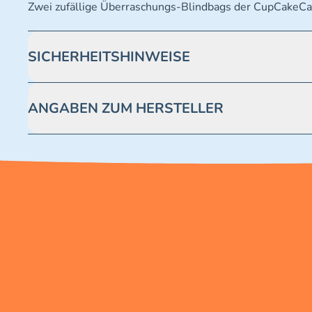
Zwei zufällige Überraschungs-Blindbags der CupCakeCat
SICHERHEITSHINWEISE
Achtung! Nicht geeignet für Kinder unter 3 Jahren. Enthäl
ANGABEN ZUM HERSTELLER
Blue Ocean Entertainment AG https://www.blue-ocean