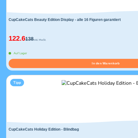
CupCakeCats Beauty Edition Display - alle 16 Figuren garantiert
122.6
138
inkl. MwSt.
Auf Lager
In den Warenkorb
Tipp
CupCakeCats Holiday Edition - Blindbag