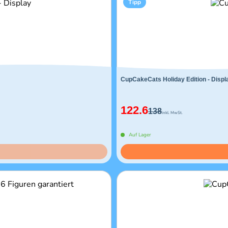
Tipp
CupCakeCats Holiday Edition - Displ
122.6
138
inkl. MwSt.
Auf Lager