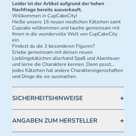
Leider ist der Artikel aufgrund der hohen
Nachfrage bereits ausverkauft.
Willkommen in CupCakeCity!
Heiße unsere 16 neuen niedlichen Kätzchen samt
Cupcake willkommen und tauche gemeinsam mit
Ihnen in die wundervolle Welt von CupCakeCity
ein.
Findest du die 3 besonderen Figuren?
Erlebe gemeinsam mit deinen neuen
Lieblingskätzchen allerhand Spaß und Abenteuer
und lerne die Charaktere kennen. Denn pssst...
jedes Kätzchen hat andere Charaktereigenschaften
und Dinge die sie ausmachen.
SICHERHEITSHINWEISE
Achtung! Nicht geeignet für Kinder unter 3 Jahren.
Enthält verschluckbare Kleinteile -
ANGABEN ZUM HERSTELLER
Erstickungsgefahr.
Blue Ocean Entertainment AG https://www.blue-