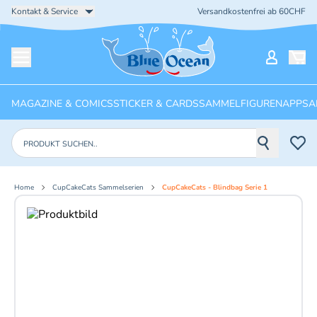
Kontakt & Service
Versandkostenfrei ab 60CHF
Startseite
Mein Ko
Menü öffnen
MAGAZINE & COMICS
STICKER & CARDS
SAMMELFIGUREN
APPS
A
Produkte suchen
Home
CupCakeCats Sammelserien
CupCakeCats - Blindbag Serie 1
Aktuelles Bild: 1 von 7