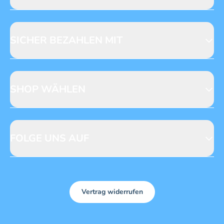
Jobs & Praktika
Fragen zur Produktsicherheit
Licensing
Mediadaten
SICHER BEZAHLEN MIT
SHOP WÄHLEN
CH
DE
FOLGE UNS AUF
Vertrag widerrufen