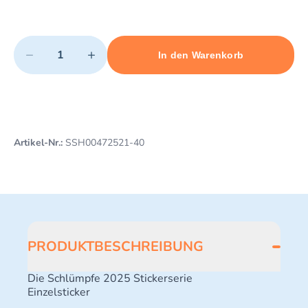
Quantity
−
+
In den Warenkorb
Minimum quantity: 1
Add 1 item to cart
Maximum quantity: 3
Artikel-Nr.:
SSH00472521-40
PRODUKTBESCHREIBUNG
Die Schlümpfe 2025 Stickerserie
Einzelsticker