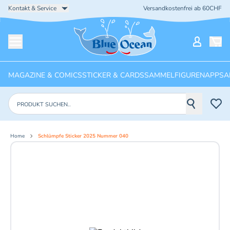
Kontakt & Service
Versandkostenfrei ab 60CHF
Startseite
Mein Ko
Menü öffnen
MAGAZINE & COMICS
STICKER & CARDS
SAMMELFIGUREN
APPS
A
Produkte suchen
Home
Schlümpfe Sticker 2025 Nummer 040