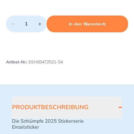
Quantity
−
+
In den Warenkorb
Minimum quantity: 1
Add 1 item to cart
Maximum quantity: 3
Artikel-Nr.:
SSH00472521-54
PRODUKTBESCHREIBUNG
Die Schlümpfe 2025 Stickerserie
Einzelsticker