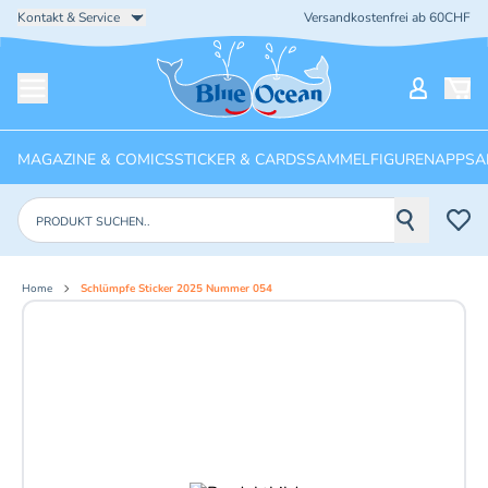
Kontakt & Service
Versandkostenfrei ab 60CHF
Startseite
Mein Ko
Menü öffnen
MAGAZINE & COMICS
STICKER & CARDS
SAMMELFIGUREN
APPS
A
Produkte suchen
Home
Schlümpfe Sticker 2025 Nummer 054