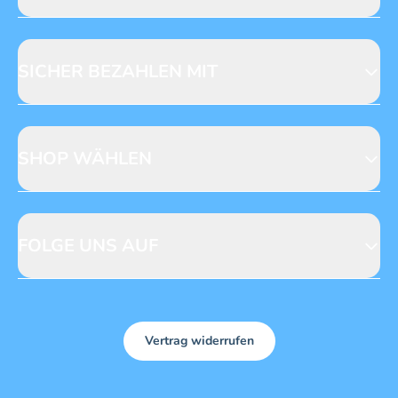
Jobs & Praktika
Fragen zur Produktsicherheit
Licensing
Mediadaten
SICHER BEZAHLEN MIT
SHOP WÄHLEN
CH
DE
FOLGE UNS AUF
Vertrag widerrufen