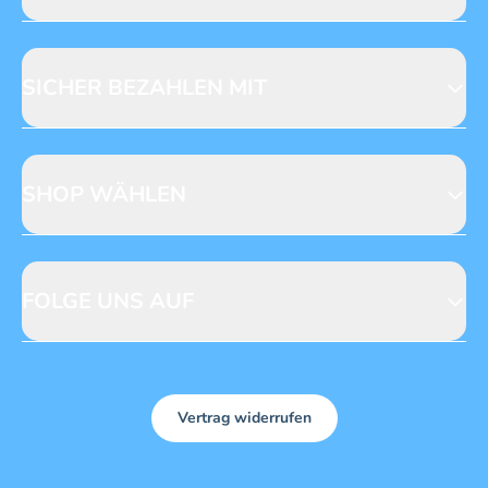
Jobs & Praktika
Fragen zur Produktsicherheit
Licensing
Mediadaten
SICHER BEZAHLEN MIT
SHOP WÄHLEN
CH
DE
FOLGE UNS AUF
Vertrag widerrufen