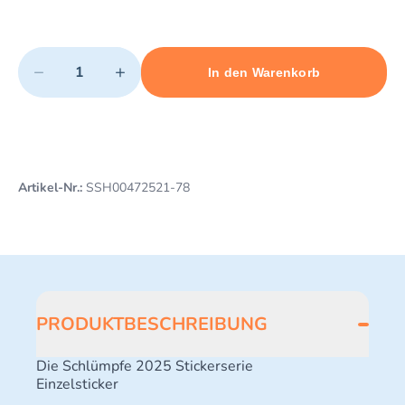
Quantity
−
+
In den Warenkorb
Minimum quantity: 1
Add 1 item to cart
Maximum quantity: 3
Artikel-Nr.:
SSH00472521-78
PRODUKTBESCHREIBUNG
Die Schlümpfe 2025 Stickerserie
Einzelsticker