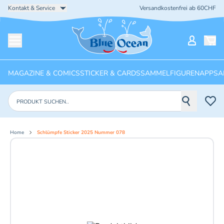
Kontakt & Service
Versandkostenfrei ab 60CHF
Startseite
Mein Ko
Menü öffnen
MAGAZINE & COMICS
STICKER & CARDS
SAMMELFIGUREN
APPS
A
Produkte suchen
Home
Schlümpfe Sticker 2025 Nummer 078