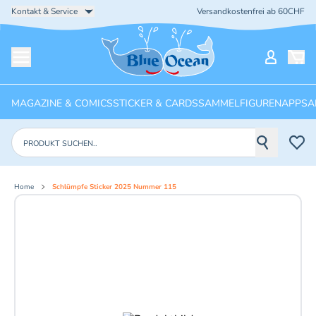
Kontakt & Service
Versandkostenfrei ab 60CHF
Startseite
Mein Ko
Menü öffnen
MAGAZINE & COMICS
STICKER & CARDS
SAMMELFIGUREN
APPS
A
Produkte suchen
Home
Schlümpfe Sticker 2025 Nummer 115