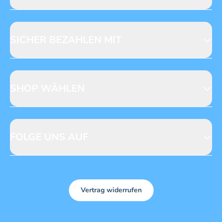
Jobs & Praktika
Fragen zur Produktsicherheit
Licensing
Mediadaten
SICHER BEZAHLEN MIT
SHOP WÄHLEN
CH
DE
FOLGE UNS AUF
Vertrag widerrufen