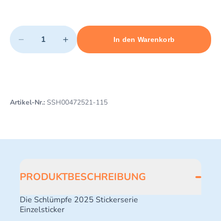
Quantity
−
+
In den Warenkorb
Minimum quantity: 1
Add 1 item to cart
Maximum quantity: 3
Artikel-Nr.:
SSH00472521-115
PRODUKTBESCHREIBUNG
Die Schlümpfe 2025 Stickerserie
Einzelsticker