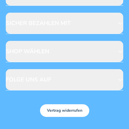
Jobs & Praktika
Fragen zur Produktsicherheit
Licensing
Mediadaten
SICHER BEZAHLEN MIT
SHOP WÄHLEN
CH
DE
FOLGE UNS AUF
Vertrag widerrufen