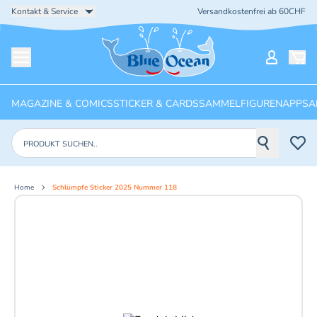
Kontakt & Service
Versandkostenfrei ab 60CHF
Startseite
Mein Ko
Menü öffnen
MAGAZINE & COMICS
STICKER & CARDS
SAMMELFIGUREN
APPS
A
Produkte suchen
Home
Schlümpfe Sticker 2025 Nummer 118