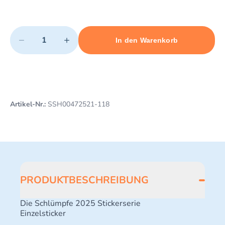
Quantity
−
+
In den Warenkorb
Minimum quantity: 1
Add 1 item to cart
Maximum quantity: 3
Artikel-Nr.:
SSH00472521-118
PRODUKTBESCHREIBUNG
Die Schlümpfe 2025 Stickerserie
Einzelsticker