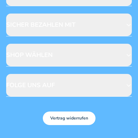
Jobs & Praktika
Fragen zur Produktsicherheit
Licensing
Mediadaten
SICHER BEZAHLEN MIT
SHOP WÄHLEN
CH
DE
FOLGE UNS AUF
Vertrag widerrufen