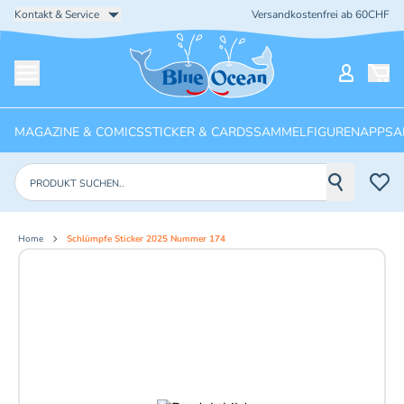
Kontakt & Service
Versandkostenfrei ab 60CHF
Startseite
Mein Ko
Menü öffnen
MAGAZINE & COMICS
STICKER & CARDS
SAMMELFIGUREN
APPS
A
Produkte suchen
Home
Schlümpfe Sticker 2025 Nummer 174