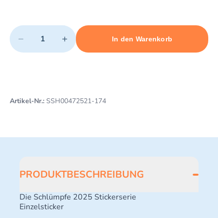
Quantity
−
+
In den Warenkorb
Minimum quantity: 1
Add 1 item to cart
Maximum quantity: 3
Artikel-Nr.:
SSH00472521-174
PRODUKTBESCHREIBUNG
Die Schlümpfe 2025 Stickerserie
Einzelsticker