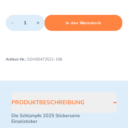
Quantity
−
+
In den Warenkorb
Minimum quantity: 1
Add 1 item to cart
Maximum quantity: 3
Artikel-Nr.:
SSH00472521-196
PRODUKTBESCHREIBUNG
Die Schlümpfe 2025 Stickerserie
Einzelsticker