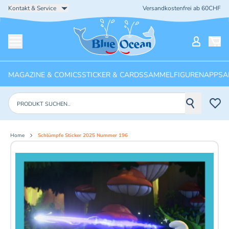
Kontakt & Service
Versandkostenfrei ab 60CHF
Startseite
Mein Ko
Menü öffnen
MAGAZINE & COMICS
STICKER & CARDS
SAMMELFIGUREN
APPS
A
Produkte suchen
Home
Schlümpfe Sticker 2025 Nummer 196