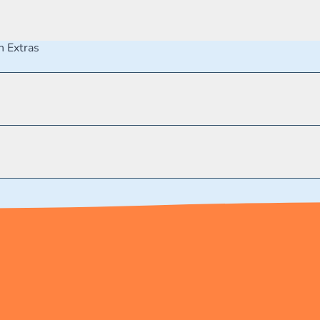
n Extras
t verschluckbare Kleinteile - Erstickungsgefahr.
.de/kundenservice Telefonnummer: 0711 2202990 Seidenstra