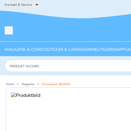
Kontakt & Service
Menü öffnen
MAGAZINE & COMICS
STICKER & CARDS
SAMMELFIGUREN
APPS
A
Produkte suchen
Home
Magazine
Dinosaurier 06/2025
Aktuelles Bild: 1 von 2