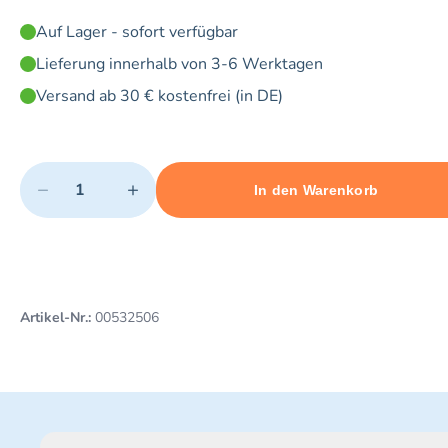
Auf Lager - sofort verfügbar
Lieferung innerhalb von 3-6 Werktagen
Versand ab 30 € kostenfrei (in DE)
Quantity
−
+
In den Warenkorb
Minimum quantity: 1
Add 1 item to cart
Maximum quantity: 5
Artikel-Nr.:
00532506