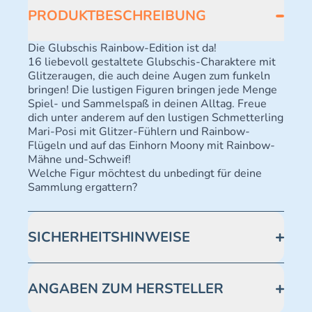
PRODUKTBESCHREIBUNG
Die Glubschis Rainbow-Edition ist da!
16 liebevoll gestaltete Glubschis-Charaktere mit
Glitzeraugen, die auch deine Augen zum funkeln
bringen! Die lustigen Figuren bringen jede Menge
Spiel- und Sammelspaß in deinen Alltag. Freue
dich unter anderem auf den lustigen Schmetterling
Mari-Posi mit Glitzer-Fühlern und Rainbow-
Flügeln und auf das Einhorn Moony mit Rainbow-
Mähne und-Schweif!
Welche Figur möchtest du unbedingt für deine
Sammlung ergattern?
SICHERHEITSHINWEISE
Achtung! Nicht geeignet für Kinder unter 3 Jahren.
Enthält verschluckbare Kleinteile -
ANGABEN ZUM HERSTELLER
Erstickungsgefahr.