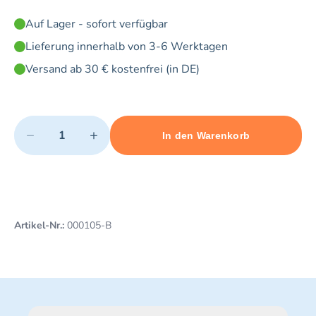
Auf Lager - sofort verfügbar
Lieferung innerhalb von 3-6 Werktagen
Versand ab 30 € kostenfrei (in DE)
Quantity
−
+
In den Warenkorb
Minimum quantity: 1
Add 1 item to cart
Maximum quantity: 10
Artikel-Nr.:
000105-B