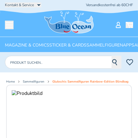
Kontakt & Service
Versandkostenfrei ab 60CHF
Startseite
Mein Ko
Menü öffnen
MAGAZINE & COMICS
STICKER & CARDS
SAMMELFIGUREN
APPS
A
Produkte suchen
Home
Sammelfiguren
Glubschis Sammelfiguren Rainbow-Edition Blindbag
Aktuelles Bild: 1 von 4