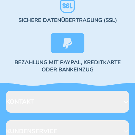
SICHERE DATENÜBERTRAGUNG (SSL)
BEZAHLUNG MIT PAYPAL, KREDITKARTE
ODER BANKEINZUG
KONTAKT
Blue Ocean Entertainment AG
Seidenstraße 19
70174 Stuttgart
KUNDENSERVICE