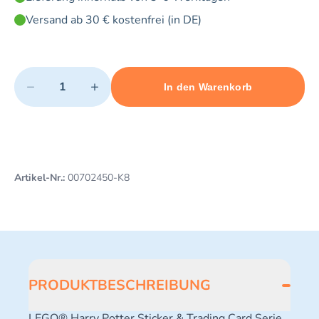
Versand ab 30 € kostenfrei (in DE)
Quantity
−
+
In den Warenkorb
Minimum quantity: 1
Add 1 item to cart
Maximum quantity: 3
Artikel-Nr.:
00702450-K8
PRODUKTBESCHREIBUNG
LEGO® Harry Potter Sticker & Trading Card Serie