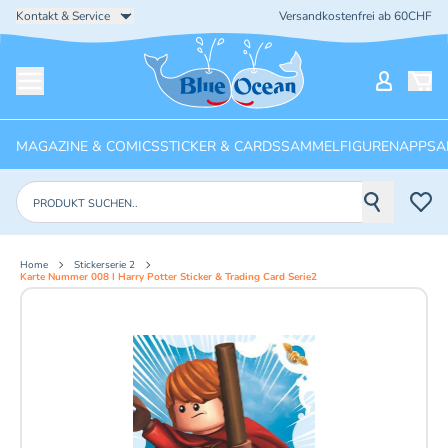
Kontakt & Service
Versandkostenfrei ab 60CHF
Startseite
Mein Ko
Menü öffnen
MAGAZINE & COMICS
STICKER & CARDS
SAMMELFIGUREN
APPS
A
Produkte suchen
Home
Stickerserie 2
Karte Nummer 008 I Harry Potter Sticker & Trading Card Serie2