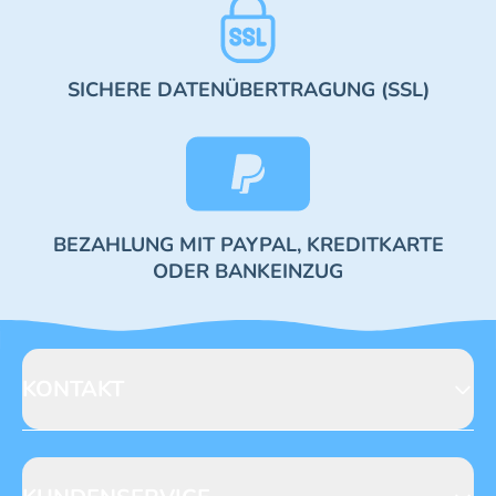
SICHERE DATENÜBERTRAGUNG (SSL)
BEZAHLUNG MIT PAYPAL, KREDITKARTE
ODER BANKEINZUG
KONTAKT
Blue Ocean Entertainment AG
Seidenstraße 19
70174 Stuttgart