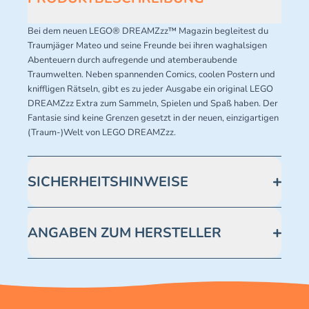
Bei dem neuen LEGO® DREAMZzz™ Magazin begleitest du
Traumjäger Mateo und seine Freunde bei ihren waghalsigen
Abenteuern durch aufregende und atemberaubende
Traumwelten. Neben spannenden Comics, coolen Postern und
kniffligen Rätseln, gibt es zu jeder Ausgabe ein original LEGO
DREAMZzz Extra zum Sammeln, Spielen und Spaß haben. Der
Fantasie sind keine Grenzen gesetzt in der neuen, einzigartigen
(Traum-)Welt von LEGO DREAMZzz.
SICHERHEITSHINWEISE
Achtung! Nicht geeignet für Kinder unter 3 Jahren.
Enthält verschluckbare Kleinteile -
ANGABEN ZUM HERSTELLER
Erstickungsgefahr.
Blue Ocean Entertainment AG https://www.blue-
ocean.de/kundenservice Telefonnummer: 0711
2202990 Seidenstraße 19 70174 Stuttgart