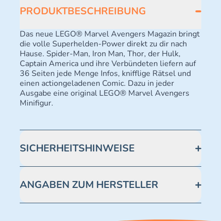
PRODUKTBESCHREIBUNG
Das neue LEGO® Marvel Avengers Magazin bringt
die volle Superhelden-Power direkt zu dir nach
Hause. Spider-Man, Iron Man, Thor, der Hulk,
Captain America und ihre Verbündeten liefern auf
36 Seiten jede Menge Infos, knifflige Rätsel und
einen actiongeladenen Comic. Dazu in jeder
Ausgabe eine original LEGO® Marvel Avengers
Minifigur.
SICHERHEITSHINWEISE
Achtung! Nicht geeignet für Kinder unter 3 Jahren.
Enthält verschluckbare Kleinteile -
ANGABEN ZUM HERSTELLER
Erstickungsgefahr.
Blue Ocean Entertainment AG https://www.blue-
ocean.de/kundenservice Telefonnummer: 0711