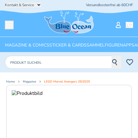
Kontakt & Service
Versandkostenfrei ab 60CHF
Startseite
Mein Ko
Menü öffnen
MAGAZINE & COMICS
STICKER & CARDS
SAMMELFIGUREN
APPS
A
Produkte suchen
Home
Magazine
LEGO Marvel Avengers 29/2025
Aktuelles Bild: 1 von 2