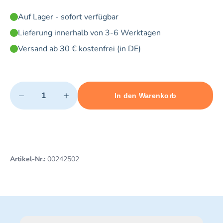
Auf Lager - sofort verfügbar
Lieferung innerhalb von 3-6 Werktagen
Versand ab 30 € kostenfrei (in DE)
Quantity
−
+
In den Warenkorb
Minimum quantity: 1
Add 1 item to cart
Maximum quantity: 5
Artikel-Nr.:
00242502