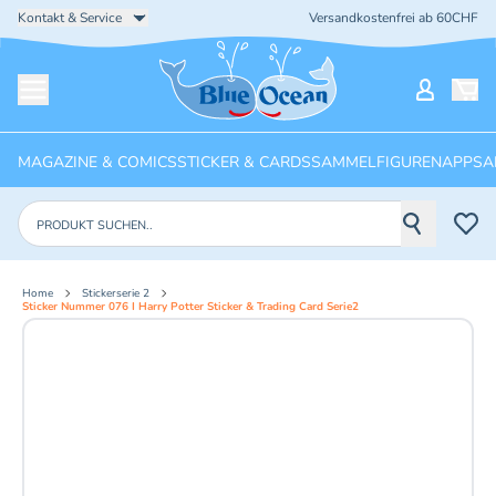
Kontakt & Service
Versandkostenfrei ab 60CHF
Startseite
Mein Ko
Menü öffnen
MAGAZINE & COMICS
STICKER & CARDS
SAMMELFIGUREN
APPS
A
Produkte suchen
Home
Stickerserie 2
Sticker Nummer 076 I Harry Potter Sticker & Trading Card Serie2