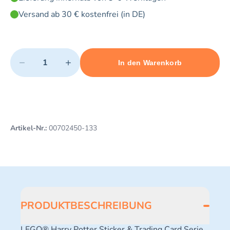
Versand ab 30 € kostenfrei (in DE)
Quantity
−
+
In den Warenkorb
Minimum quantity: 1
Add 1 item to cart
Maximum quantity: 3
Artikel-Nr.:
00702450-133
PRODUKTBESCHREIBUNG
LEGO® Harry Potter Sticker & Trading Card Serie