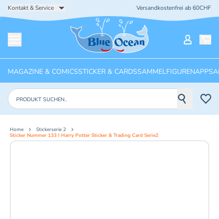
Kontakt & Service
Versandkostenfrei ab 60CHF
Startseite
Mein Ko
Menü öffnen
MAGAZINE & COMICS
STICKER & CARDS
SAMMELFIGUREN
APPS
A
Produkte suchen
Home
Stickerserie 2
Sticker Nummer 133 I Harry Potter Sticker & Trading Card Serie2