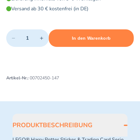
Versand ab 30 € kostenfrei (in DE)
Quantity
−
+
In den Warenkorb
Minimum quantity: 1
Add 1 item to cart
Maximum quantity: 3
Artikel-Nr.:
00702450-147
PRODUKTBESCHREIBUNG
LEGO® Harry Potter Sticker & Trading Card Serie