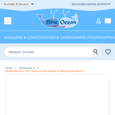
Kontakt & Service
Versandkostenfrei ab 60CHF
Startseite
Mein Ko
Menü öffnen
MAGAZINE & COMICS
STICKER & CARDS
SAMMELFIGUREN
APPS
A
Produkte suchen
Home
Stickerserie 2
Sticker Nummer 147 I Harry Potter Sticker & Trading Card Serie2