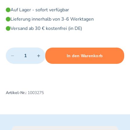
Auf Lager - sofort verfügbar
Lieferung innerhalb von 3-6 Werktagen
Versand ab 30 € kostenfrei (in DE)
Quantity
−
+
In den Warenkorb
Minimum quantity: 1
Add 1 item to cart
Maximum quantity: 5
Artikel-Nr.:
1003275