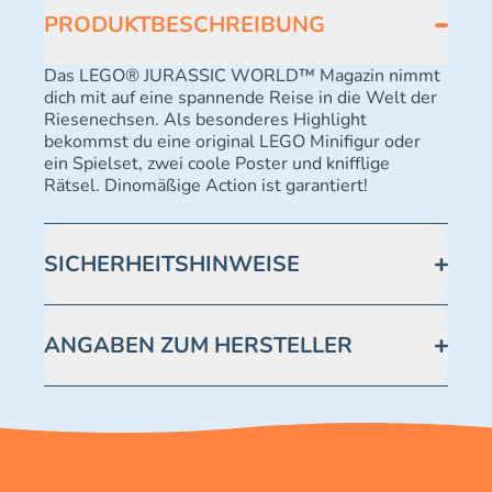
PRODUKTBESCHREIBUNG
Das LEGO® JURASSIC WORLD™ Magazin nimmt
dich mit auf eine spannende Reise in die Welt der
Riesenechsen. Als besonderes Highlight
bekommst du eine original LEGO Minifigur oder
ein Spielset, zwei coole Poster und knifflige
Rätsel. Dinomäßige Action ist garantiert!
SICHERHEITSHINWEISE
Achtung! Nicht geeignet für Kinder unter 3 Jahren.
Enthält verschluckbare Kleinteile -
ANGABEN ZUM HERSTELLER
Erstickungsgefahr.
Blue Ocean Entertainment AG https://www.blue-
ocean.de/kundenservice Telefonnummer: 0711
2202990 Seidenstraße 19 70174 Stuttgart