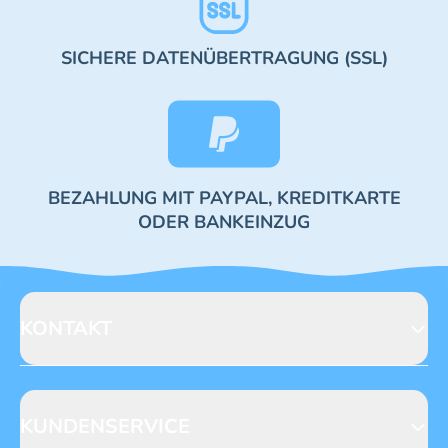
SICHERE DATENÜBERTRAGUNG (SSL)
BEZAHLUNG MIT PAYPAL, KREDITKARTE
ODER BANKEINZUG
KONTAKT
Blue Ocean Entertainment AG
Seidenstraße 19
70174 Stuttgart
KUNDENSERVICE
https://www.blue-ocean.de/kundenservice