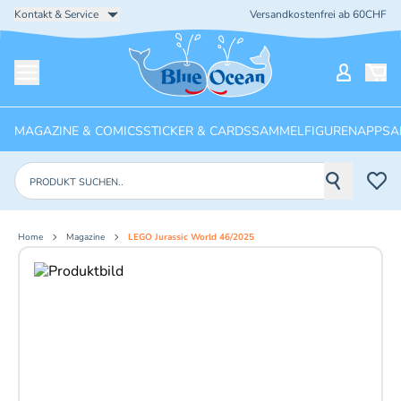
Kontakt & Service
Versandkostenfrei ab 60CHF
Startseite
Mein Ko
Menü öffnen
MAGAZINE & COMICS
STICKER & CARDS
SAMMELFIGUREN
APPS
A
Produkte suchen
Home
Magazine
LEGO Jurassic World 46/2025
Aktuelles Bild: 1 von 2