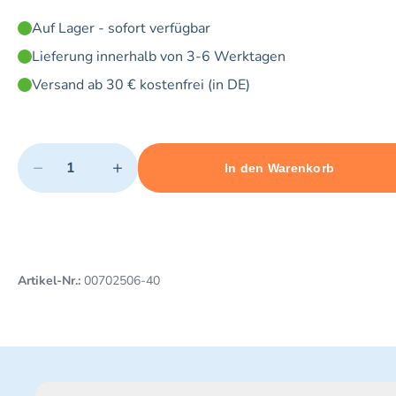
Auf Lager - sofort verfügbar
Lieferung innerhalb von 3-6 Werktagen
Versand ab 30 € kostenfrei (in DE)
Quantity
−
+
In den Warenkorb
Minimum quantity: 1
Add 1 item to cart
Maximum quantity: 3
Artikel-Nr.:
00702506-40