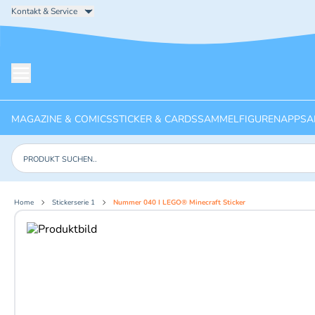
Kontakt & Service
Menü öffnen
MAGAZINE & COMICS
STICKER & CARDS
SAMMELFIGUREN
APPS
A
Produkte suchen
Home
Stickerserie 1
Nummer 040 I LEGO® Minecraft Sticker
Aktuelles Bild: 1 von 2