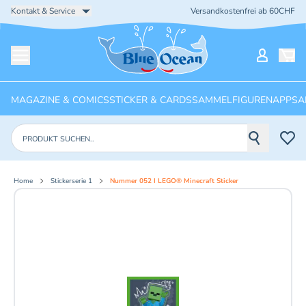
Kontakt & Service
Versandkostenfrei ab 60CHF
Startseite
Mein Ko
Menü öffnen
MAGAZINE & COMICS
STICKER & CARDS
SAMMELFIGUREN
APPS
A
Produkte suchen
Home
Stickerserie 1
Nummer 052 I LEGO® Minecraft Sticker