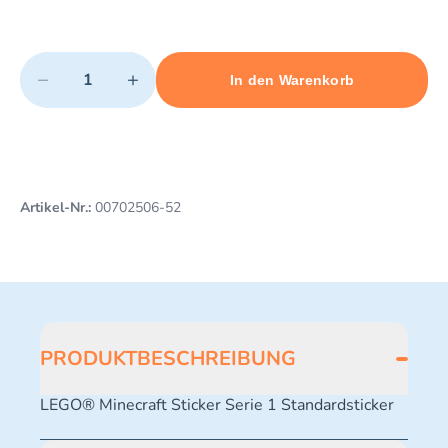
Quantity
−
+
In den Warenkorb
Minimum quantity: 1
Add 1 item to cart
Maximum quantity: 3
Artikel-Nr.:
00702506-52
PRODUKTBESCHREIBUNG
LEGO® Minecraft Sticker Serie 1 Standardsticker