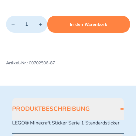
Quantity
−
+
In den Warenkorb
Minimum quantity: 1
Add 1 item to cart
Maximum quantity: 3
Artikel-Nr.:
00702506-87
PRODUKTBESCHREIBUNG
LEGO® Minecraft Sticker Serie 1 Standardsticker