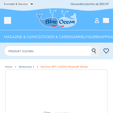
Kontakt & Service
Versandkostenfrei ab 60CHF
Startseite
Mein Ko
Menü öffnen
MAGAZINE & COMICS
STICKER & CARDS
SAMMELFIGUREN
APPS
A
Produkte suchen
Home
Stickerserie 1
Nummer 087 I LEGO® Minecraft Sticker