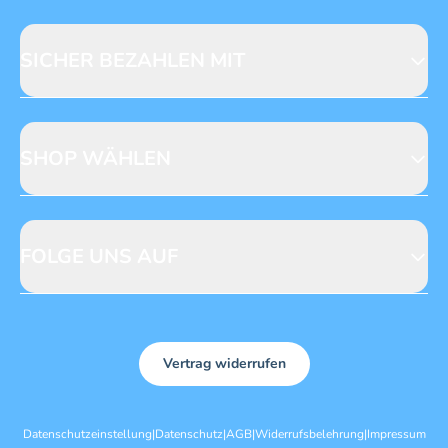
Fragen zur Produktsicherheit
Licensing
Mediadaten
SICHER BEZAHLEN MIT
SHOP WÄHLEN
CH
DE
FOLGE UNS AUF
Vertrag widerrufen
Datenschutzeinstellung
|
Datenschutz
|
AGB
|
Widerrufsbelehrung
|
Impressum