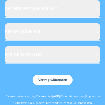
Licensing
Mediadaten
SICHER BEZAHLEN MIT
SHOP WÄHLEN
CH
DE
FOLGE UNS AUF
Vertrag widerrufen
Datenschutzeinstellung
|
Datenschutz
|
AGB
|
Widerrufsbelehrung
|
Impressum
*
Alle Preise inkl. gesetzl. Mehrwertsteuer zzgl.
Versandkosten