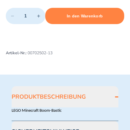
Quantity
−
+
In den Warenkorb
Minimum quantity: 1
Add 1 item to cart
Maximum quantity: 3
Artikel-Nr.:
00702502-13
PRODUKTBESCHREIBUNG
LEGO Minecraft Boom-Bastic