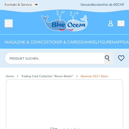
Kontakt & Service
Versandkostenfrei ab 60CHF
Startseite
Mein Ko
Menü öffnen
MAGAZINE & COMICS
STICKER & CARDS
SAMMELFIGUREN
APPS
A
Produkte suchen
Home
Trading Card Collection "Boom-Bastic"
Nummer 013 I Steve