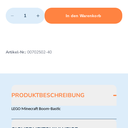
Quantity
−
+
In den Warenkorb
Minimum quantity: 1
Add 1 item to cart
Maximum quantity: 3
Artikel-Nr.:
00702502-40
PRODUKTBESCHREIBUNG
LEGO Minecraft Boom-Bastic