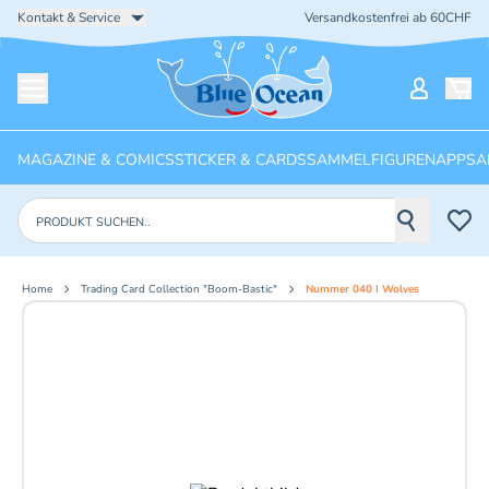
Kontakt & Service
Versandkostenfrei ab 60CHF
Startseite
Mein Ko
Menü öffnen
MAGAZINE & COMICS
STICKER & CARDS
SAMMELFIGUREN
APPS
A
Produkte suchen
Home
Trading Card Collection "Boom-Bastic"
Nummer 040 I Wolves