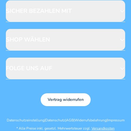
Licensing
Mediadaten
SICHER BEZAHLEN MIT
SHOP WÄHLEN
CH
DE
FOLGE UNS AUF
Vertrag widerrufen
Datenschutzeinstellung
|
Datenschutz
|
AGB
|
Widerrufsbelehrung
|
Impressum
*
Alle Preise inkl. gesetzl. Mehrwertsteuer zzgl.
Versandkosten