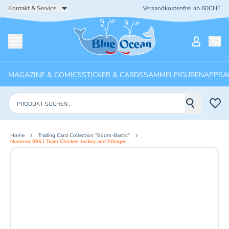
Kontakt & Service
Versandkostenfrei ab 60CHF
Startseite
Mein Ko
Menü öffnen
MAGAZINE & COMICS
STICKER & CARDS
SAMMELFIGUREN
APPS
A
Produkte suchen
Home
Trading Card Collection "Boom-Bastic"
Nummer 085 I Team Chicken Jockey and Pillager