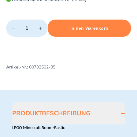
Quantity
−
+
In den Warenkorb
Minimum quantity: 1
Add 1 item to cart
Maximum quantity: 3
Artikel-Nr.:
00702502-85
PRODUKTBESCHREIBUNG
LEGO Minecraft Boom-Bastic