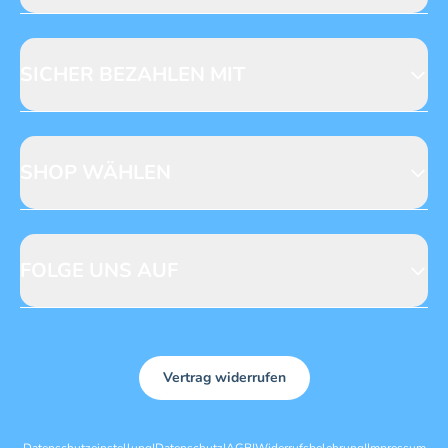
Jobs & Praktika
Fragen zur Produktsicherheit
Licensing
Mediadaten
SICHER BEZAHLEN MIT
SHOP WÄHLEN
CH
DE
FOLGE UNS AUF
Vertrag widerrufen