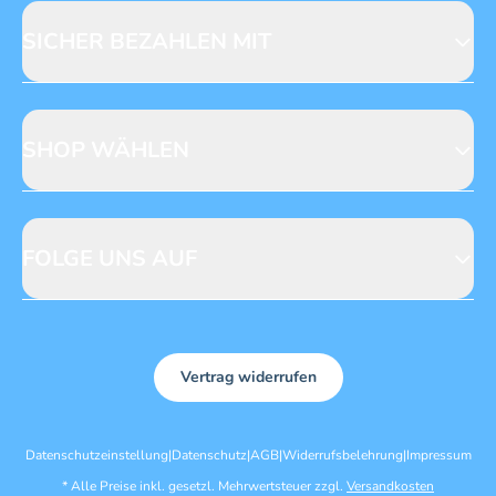
Licensing
Mediadaten
SICHER BEZAHLEN MIT
SHOP WÄHLEN
CH
DE
FOLGE UNS AUF
Vertrag widerrufen
Datenschutzeinstellung
|
Datenschutz
|
AGB
|
Widerrufsbelehrung
|
Impressum
*
Alle Preise inkl. gesetzl. Mehrwertsteuer zzgl.
Versandkosten