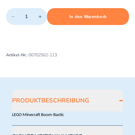
Quantity
−
+
In den Warenkorb
Minimum quantity: 1
Add 1 item to cart
Maximum quantity: 3
Artikel-Nr.:
00702502-113
PRODUKTBESCHREIBUNG
LEGO Minecraft Boom-Bastic