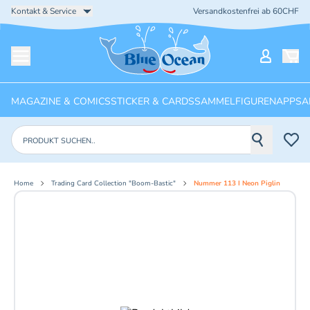
Kontakt & Service
Versandkostenfrei ab 60CHF
Startseite
Mein Ko
Menü öffnen
MAGAZINE & COMICS
STICKER & CARDS
SAMMELFIGUREN
APPS
A
Produkte suchen
Home
Trading Card Collection "Boom-Bastic"
Nummer 113 I Neon Piglin