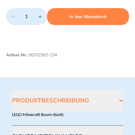
Quantity
−
+
In den Warenkorb
Minimum quantity: 1
Add 1 item to cart
Maximum quantity: 3
Artikel-Nr.:
00702502-134
PRODUKTBESCHREIBUNG
LEGO Minecraft Boom-Bastic