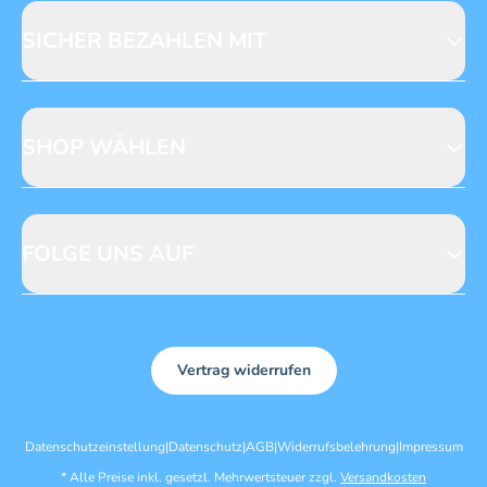
Licensing
Mediadaten
SICHER BEZAHLEN MIT
SHOP WÄHLEN
CH
DE
FOLGE UNS AUF
Vertrag widerrufen
Datenschutzeinstellung
|
Datenschutz
|
AGB
|
Widerrufsbelehrung
|
Impressum
*
Alle Preise inkl. gesetzl. Mehrwertsteuer zzgl.
Versandkosten