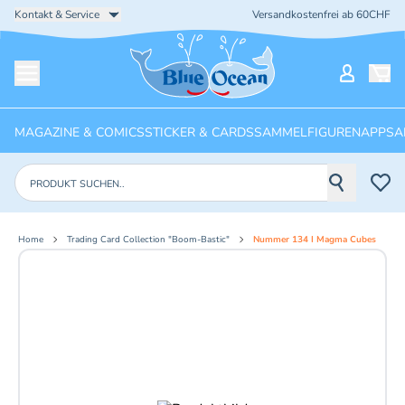
Kontakt & Service
Versandkostenfrei ab 60CHF
Startseite
Mein Ko
Menü öffnen
MAGAZINE & COMICS
STICKER & CARDS
SAMMELFIGUREN
APPS
A
Produkte suchen
Home
Trading Card Collection "Boom-Bastic"
Nummer 134 I Magma Cubes