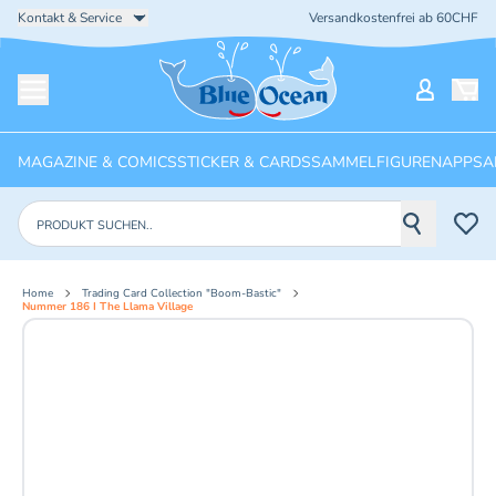
Kontakt & Service
Versandkostenfrei ab 60CHF
Startseite
Mein Ko
Menü öffnen
MAGAZINE & COMICS
STICKER & CARDS
SAMMELFIGUREN
APPS
A
Produkte suchen
Home
Trading Card Collection "Boom-Bastic"
Nummer 186 I The Llama Village