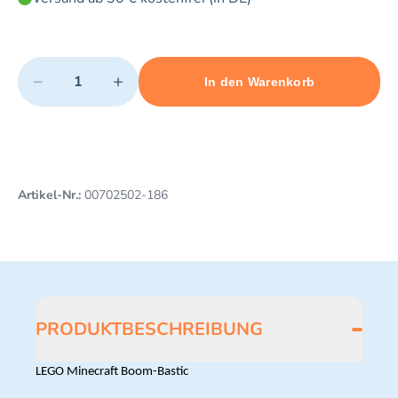
Quantity
−
+
In den Warenkorb
Minimum quantity: 1
Add 1 item to cart
Maximum quantity: 3
Artikel-Nr.:
00702502-186
PRODUKTBESCHREIBUNG
LEGO Minecraft Boom-Bastic