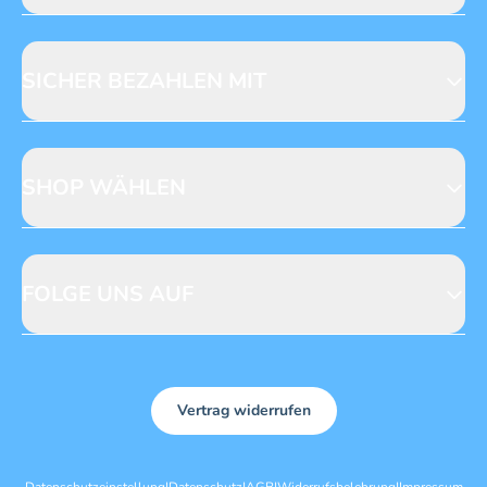
Jobs & Praktika
Fragen zur Produktsicherheit
Licensing
Mediadaten
SICHER BEZAHLEN MIT
SHOP WÄHLEN
CH
DE
FOLGE UNS AUF
Vertrag widerrufen