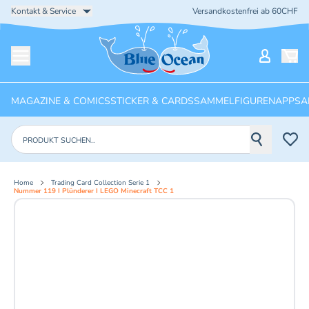
Kontakt & Service
Versandkostenfrei ab 60CHF
Startseite
Mein Ko
Menü öffnen
MAGAZINE & COMICS
STICKER & CARDS
SAMMELFIGUREN
APPS
A
Produkte suchen
Home
Trading Card Collection Serie 1
Nummer 119 I Plünderer I LEGO Minecraft TCC 1