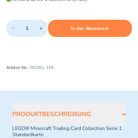
Quantity
−
+
In den Warenkorb
Minimum quantity: 1
Add 1 item to cart
Maximum quantity: 3
Artikel-Nr.:
702351-119
PRODUKTBESCHREIBUNG
LEGO® Minecraft Trading Card Collection Serie 1
Standardkarte