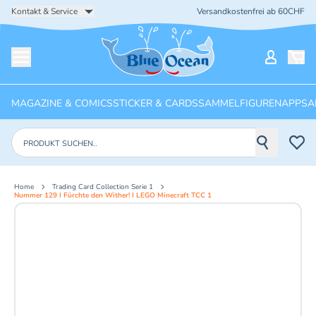
Kontakt & Service
Versandkostenfrei ab 60CHF
Startseite
Mein Ko
Menü öffnen
MAGAZINE & COMICS
STICKER & CARDS
SAMMELFIGUREN
APPS
A
Produkte suchen
Home
Trading Card Collection Serie 1
Nummer 129 I Fürchte den Wither! I LEGO Minecraft TCC 1