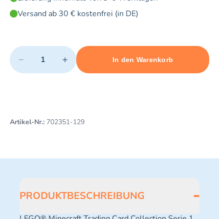
Versand ab 30 € kostenfrei (in DE)
Quantity
−
+
In den Warenkorb
Minimum quantity: 1
Add 1 item to cart
Maximum quantity: 3
Artikel-Nr.:
702351-129
PRODUKTBESCHREIBUNG
LEGO® Minecraft Trading Card Collection Serie 1