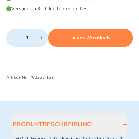
Versand ab 30 € kostenfrei (in DE)
Quantity
−
+
In den Warenkorb
Minimum quantity: 1
Add 1 item to cart
Maximum quantity: 3
Artikel-Nr.:
702351-139
PRODUKTBESCHREIBUNG
LEGO® Minecraft Trading Card Collection Serie 1