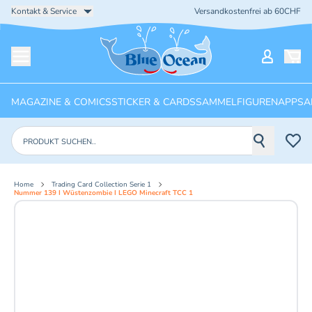
Kontakt & Service
Versandkostenfrei ab 60CHF
Startseite
Mein Ko
Menü öffnen
MAGAZINE & COMICS
STICKER & CARDS
SAMMELFIGUREN
APPS
A
Produkte suchen
Home
Trading Card Collection Serie 1
Nummer 139 I Wüstenzombie I LEGO Minecraft TCC 1