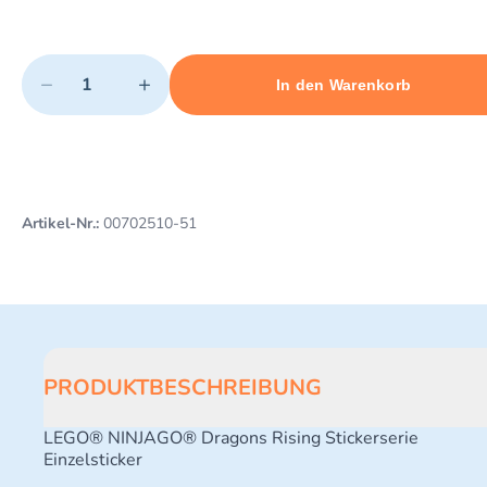
Quantity
−
+
In den Warenkorb
Minimum quantity: 1
Add 1 item to cart
Maximum quantity: 3
Artikel-Nr.:
00702510-51
PRODUKTBESCHREIBUNG
LEGO® NINJAGO® Dragons Rising Stickerserie
Einzelsticker