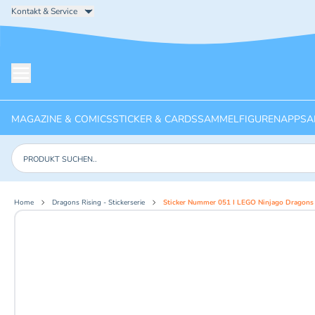
Kontakt & Service
Menü öffnen
MAGAZINE & COMICS
STICKER & CARDS
SAMMELFIGUREN
APPS
A
Produkte suchen
Home
Dragons Rising - Stickerserie
Sticker Nummer 051 I LEGO Ninjago Dragons R