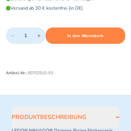
Versand ab 30 € kostenfrei (in DE)
Quantity
−
+
In den Warenkorb
Minimum quantity: 1
Add 1 item to cart
Maximum quantity: 3
Artikel-Nr.:
00702510-53
PRODUKTBESCHREIBUNG
LEGO® NINJAGO® Dragons Rising Stickerserie