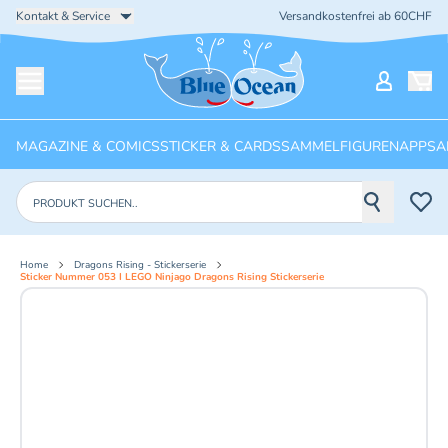
Kontakt & Service
Versandkostenfrei ab 60CHF
Startseite
Mein Ko
Menü öffnen
MAGAZINE & COMICS
STICKER & CARDS
SAMMELFIGUREN
APPS
A
Produkte suchen
Home
Dragons Rising - Stickerserie
Sticker Nummer 053 I LEGO Ninjago Dragons Rising Stickerserie