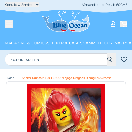
Kontakt & Service
Versandkostenfrei ab 60CHF
Startseite
Mein Ko
Menü öffnen
MAGAZINE & COMICS
STICKER & CARDS
SAMMELFIGUREN
APPS
A
Produkte suchen
Home
Sticker Nummer 100 I LEGO Ninjago Dragons Rising Stickerserie