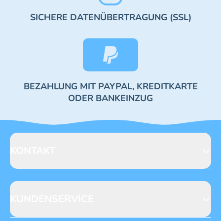
SICHERE DATENÜBERTRAGUNG (SSL)
BEZAHLUNG MIT PAYPAL, KREDITKARTE
ODER BANKEINZUG
KONTAKT
Blue Ocean Entertainment AG
Seidenstraße 19
70174 Stuttgart
KUNDENSERVICE
https://www.blue-ocean.de/kundenservice