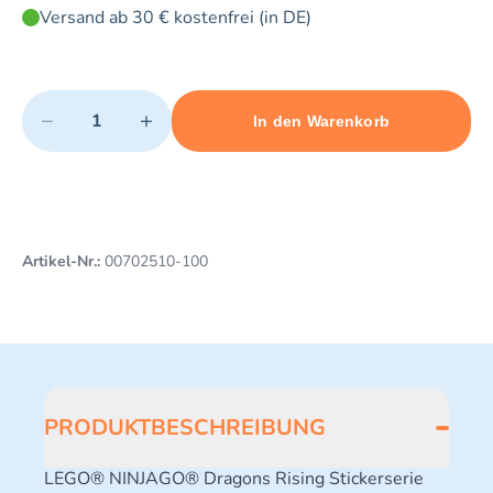
Versand ab 30 € kostenfrei (in DE)
Quantity
−
+
In den Warenkorb
Minimum quantity: 1
Add 1 item to cart
Maximum quantity: 3
Artikel-Nr.:
00702510-100
PRODUKTBESCHREIBUNG
LEGO® NINJAGO® Dragons Rising Stickerserie