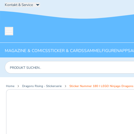
Kontakt & Service
Menü öffnen
MAGAZINE & COMICS
STICKER & CARDS
SAMMELFIGUREN
APPS
A
Produkte suchen
Home
Dragons Rising - Stickerserie
Sticker Nummer 180 I LEGO Ninjago Dragons R