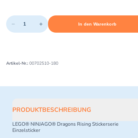
Quantity
−
+
In den Warenkorb
Minimum quantity: 1
Add 1 item to cart
Maximum quantity: 3
Artikel-Nr.:
00702510-180
PRODUKTBESCHREIBUNG
LEGO® NINJAGO® Dragons Rising Stickerserie
Einzelsticker