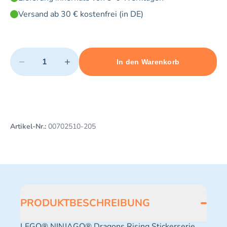
Versand ab 30 € kostenfrei (in DE)
Quantity
−
+
In den Warenkorb
Minimum quantity: 1
Add 1 item to cart
Maximum quantity: 3
Artikel-Nr.:
00702510-205
PRODUKTBESCHREIBUNG
LEGO® NINJAGO® Dragons Rising Stickerserie