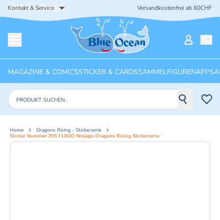
Kontakt & Service
Versandkostenfrei ab 60CHF
Startseite
Mein Ko
Menü öffnen
MAGAZINE & COMICS
STICKER & CARDS
SAMMELFIGUREN
APPS
A
Produkte suchen
Home
Dragons Rising - Stickerserie
Sticker Nummer 205 I LEGO Ninjago Dragons Rising Stickerserie