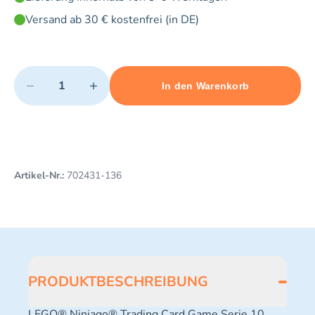
Versand ab 30 € kostenfrei (in DE)
Quantity
−
+
In den Warenkorb
Minimum quantity: 1
Add 1 item to cart
Maximum quantity: 3
Artikel-Nr.:
702431-136
PRODUKTBESCHREIBUNG
LEGO® Ninjago® Trading Card Game Serie 10