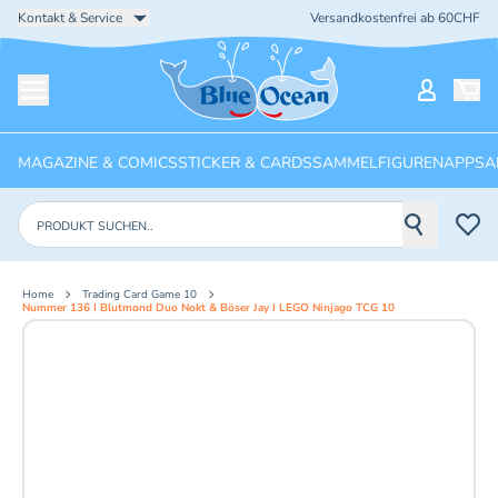
Kontakt & Service
Versandkostenfrei ab 60CHF
Startseite
Mein Ko
Menü öffnen
MAGAZINE & COMICS
STICKER & CARDS
SAMMELFIGUREN
APPS
A
Produkte suchen
Home
Trading Card Game 10
Nummer 136 I Blutmond Duo Nokt & Böser Jay I LEGO Ninjago TCG 10