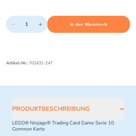
Quantity
−
+
In den Warenkorb
Minimum quantity: 1
Add 1 item to cart
Maximum quantity: 3
Artikel-Nr.:
702431-247
PRODUKTBESCHREIBUNG
LEGO® Ninjago® Trading Card Game Serie 10
Common Karte