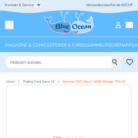
Kontakt & Service
Versandkostenfrei ab 60CHF
Startseite
Mein Ko
Menü öffnen
MAGAZINE & COMICS
STICKER & CARDS
SAMMELFIGUREN
APPS
A
Produkte suchen
Home
Trading Card Game 10
Nummer 247 I Sora I LEGO Ninjago TCG 10