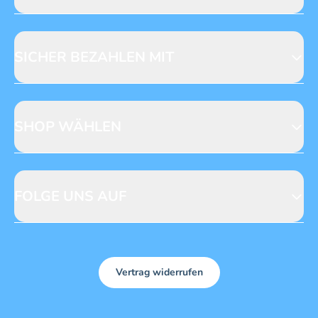
Jobs & Praktika
Fragen zur Produktsicherheit
Licensing
Mediadaten
SICHER BEZAHLEN MIT
SHOP WÄHLEN
CH
DE
FOLGE UNS AUF
Vertrag widerrufen