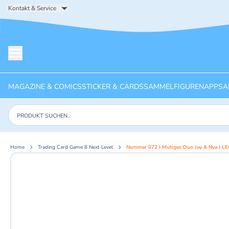
Kontakt & Service
Menü öffnen
MAGAZINE & COMICS
STICKER & CARDS
SAMMELFIGUREN
APPS
A
Produkte suchen
Home
Trading Card Game 8 Next Level
Nummer 072 I Mutiges Duo Jay & Nya I LE