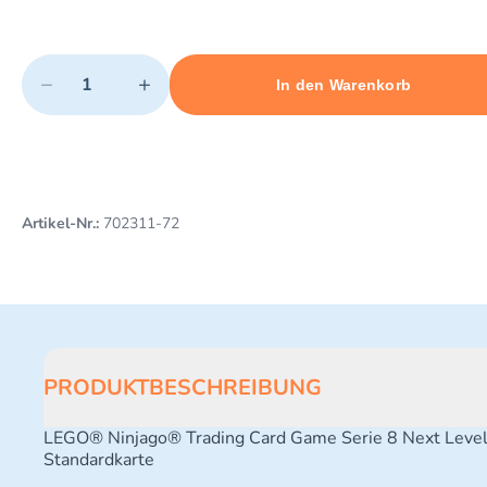
Quantity
−
+
In den Warenkorb
Minimum quantity: 1
Add 1 item to cart
Maximum quantity: 3
Artikel-Nr.:
702311-72
PRODUKTBESCHREIBUNG
LEGO® Ninjago® Trading Card Game Serie 8 Next Leve
Standardkarte