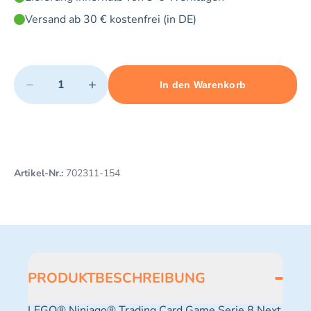
Versand ab 30 € kostenfrei (in DE)
Quantity
−
+
In den Warenkorb
Minimum quantity: 1
Add 1 item to cart
Maximum quantity: 3
Artikel-Nr.:
702311-154
PRODUKTBESCHREIBUNG
LEGO® Ninjago® Trading Card Game Serie 8 Next