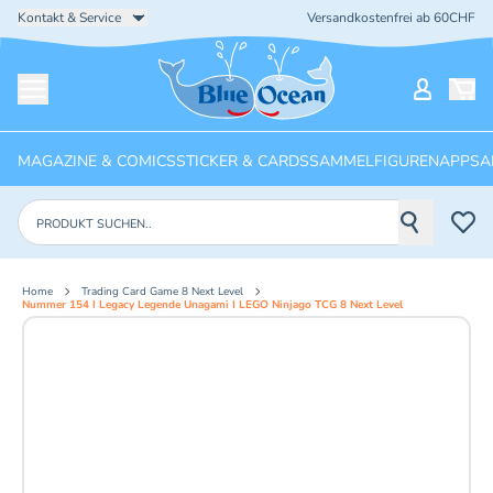
Kontakt & Service
Versandkostenfrei ab 60CHF
Startseite
Mein Ko
Menü öffnen
MAGAZINE & COMICS
STICKER & CARDS
SAMMELFIGUREN
APPS
A
Produkte suchen
Home
Trading Card Game 8 Next Level
Nummer 154 I Legacy Legende Unagami I LEGO Ninjago TCG 8 Next Level