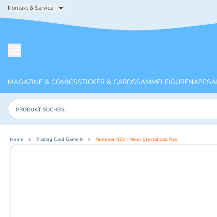
Kontakt & Service
Menü öffnen
MAGAZINE & COMICS
STICKER & CARDS
SAMMELFIGUREN
APPS
A
Produkte suchen
Home
Trading Card Game 8
Nummer 022 I Neon Crystalized Nya