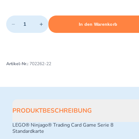
Quantity
−
+
In den Warenkorb
Minimum quantity: 1
Add 1 item to cart
Maximum quantity: 10
Artikel-Nr.:
702262-22
PRODUKTBESCHREIBUNG
LEGO® Ninjago® Trading Card Game Serie 8
Standardkarte