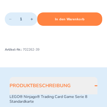
Quantity
−
+
In den Warenkorb
Minimum quantity: 1
Add 1 item to cart
Maximum quantity: 10
Artikel-Nr.:
702262-39
PRODUKTBESCHREIBUNG
LEGO® Ninjago® Trading Card Game Serie 8
Standardkarte