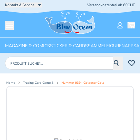
Kontakt & Service
Versandkostenfrei ab 60CHF
Startseite
Mein Ko
Menü öffnen
MAGAZINE & COMICS
STICKER & CARDS
SAMMELFIGUREN
APPS
A
Produkte suchen
Home
Trading Card Game 8
Nummer 039 I Goldener Cole