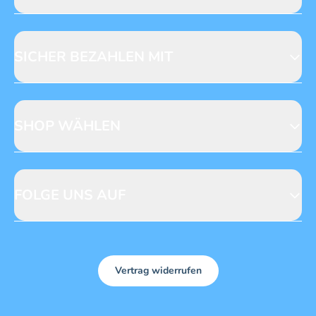
Jobs & Praktika
Fragen zur Produktsicherheit
Licensing
Mediadaten
SICHER BEZAHLEN MIT
SHOP WÄHLEN
CH
DE
FOLGE UNS AUF
Vertrag widerrufen