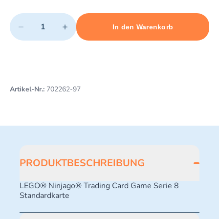
Quantity
−
+
In den Warenkorb
Minimum quantity: 1
Add 1 item to cart
Maximum quantity: 10
Artikel-Nr.:
702262-97
PRODUKTBESCHREIBUNG
LEGO® Ninjago® Trading Card Game Serie 8
Standardkarte