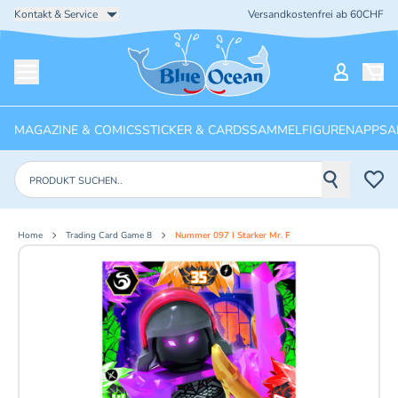
Kontakt & Service
Versandkostenfrei ab 60CHF
Startseite
Mein Ko
Menü öffnen
MAGAZINE & COMICS
STICKER & CARDS
SAMMELFIGUREN
APPS
A
Produkte suchen
Home
Trading Card Game 8
Nummer 097 I Starker Mr. F